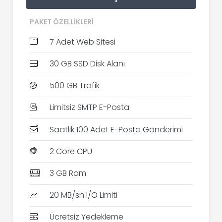
PAKET ÖZELLIKLERI
7 Adet Web Sitesi
30 GB SSD Disk Alanı
500 GB Trafik
Limitsiz SMTP E-Posta
Saatlik 100 Adet E-Posta Gönderimi
2 Core CPU
3 GB Ram
20 MB/sn I/O Limiti
Ücretsiz Yedekleme