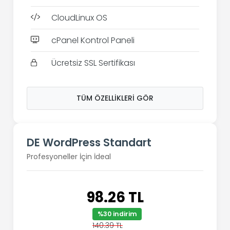
CloudLinux OS
cPanel Kontrol Paneli
Ücretsiz SSL Sertifikası
TÜM ÖZELLIKLERI GÖR
DE WordPress Standart
Profesyoneller İçin İdeal
98.26 TL
%30 indirim
140.39 TL