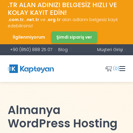
.TR ALAN ADINIZI BELGESİZ HIZLI VE
KOLAY KAYIT EDİN!
.com.tr
,
.net.tr
ve
.org.tr
alan adlarını belgesiz kayıt
edebilirsiniz!
İlgilenmiyorum
Şimdi sipariş ver
+90 (850) 888 25 07
Blog
Müşteri Girişi
(0)
Almanya
WordPress Hosting