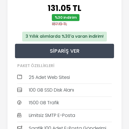
131.05 TL
%30 indirim
187.19 TL
3 Yıllık alımlarda %30'a varan indirim!
SIPARIŞ VER
PAKET ÖZELLIKLERI
25 Adet Web Sitesi
100 GB SSD Disk Alanı
1500 GB Trafik
Limitsiz SMTP E-Posta
Saatlik 100 Adet E-Posta Gönderimi