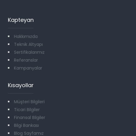
Kapteyan
Hakkımızda
Teknik Altyapı
Sertifikalarımız
Referanslar
Kampanyalar
Kısayollar
Müşteri Bilgileri
Ticari Bilgiler
Finansal Bilgiler
Bilgi Bankası
Blog Sayfamız