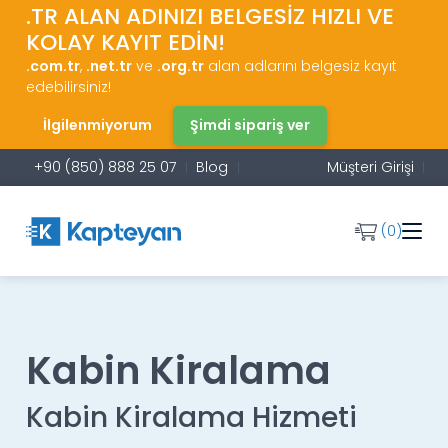
.TR ALAN ADINIZI BELGESİZ HIZLI VE
KOLAY KAYIT EDİN!
.com.tr
,
.net.tr
ve
.org.tr
alan adlarını belgesiz kayıt
edebilirsiniz!
İlgilenmiyorum
Şimdi sipariş ver
+90 (850) 888 25 07
Blog
Müşteri Girişi
(0)
Kabin Kiralama
Kabin Kiralama Hizmeti