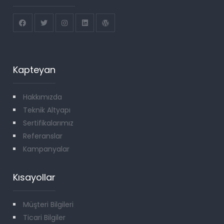
Kapteyan
Hakkımızda
Teknik Altyapı
Sertifikalarımız
Referanslar
Kampanyalar
Kısayollar
Müşteri Bilgileri
Ticari Bilgiler