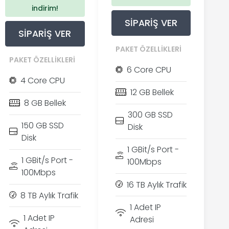
indirim!
SIPARIŞ VER
SIPARIŞ VER
PAKET ÖZELLIKLERI
PAKET ÖZELLIKLERI
6 Core CPU
4 Core CPU
12 GB Bellek
8 GB Bellek
300 GB SSD
150 GB SSD
Disk
Disk
1 GBit/s Port -
1 GBit/s Port -
100Mbps
100Mbps
16 TB Aylık Trafik
8 TB Aylık Trafik
1 Adet IP
1 Adet IP
Adresi