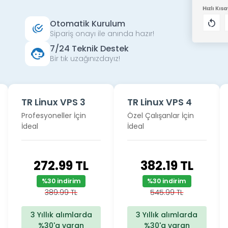
Otomatik Kurulum
Sipariş onayı ile anında hazır!
7/24 Teknik Destek
Bir tık uzağınızdayız!
TR Linux VPS 3
TR Linux VPS 4
Profesyoneller İçin
Özel Çalışanlar İçin
İdeal
İdeal
272.99 TL
382.19 TL
%30 indirim
%30 indirim
389.99 TL
545.99 TL
3 Yıllık alımlarda
3 Yıllık alımlarda
%30'a varan
%30'a varan