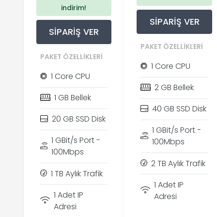
indirim!
SIPARIŞ VER
SIPARIŞ VER
PAKET ÖZELLIKLERI
PAKET ÖZELLIKLERI
1 Core CPU
1 Core CPU
2 GB Bellek
1 GB Bellek
40 GB SSD Disk
20 GB SSD Disk
1 GBit/s Port -
1 GBit/s Port -
100Mbps
100Mbps
2 TB Aylık Trafik
1 TB Aylık Trafik
1 Adet IP
1 Adet IP
Adresi
Adresi