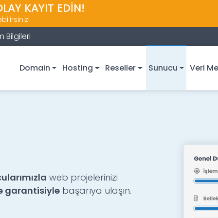
OLAY KAYIT EDİN!
ilirsiniz!
m Bilgileri
Domain
Hosting
Reseller
Sunucu
Veri Me
cularımızla
web projelerinizi
 garantisiyle
başarıya ulaşın.