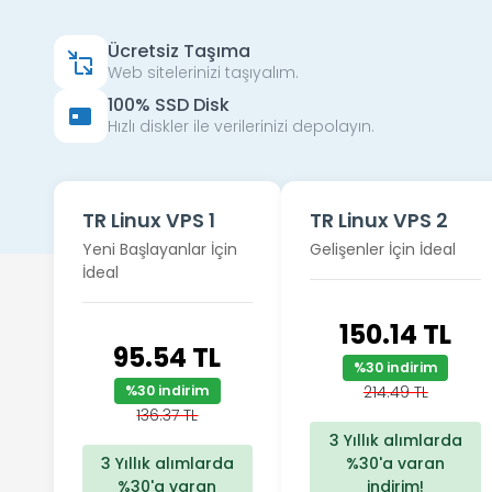
Ücretsiz Taşıma
Web sitelerinizi taşıyalım.
100% SSD Disk
Hızlı diskler ile verilerinizi depolayın.
TR Linux VPS 1
TR Linux VPS 2
Yeni Başlayanlar İçin
Gelişenler İçin İdeal
İdeal
150.14 TL
95.54 TL
%30 indirim
%30 indirim
214.49 TL
136.37 TL
3 Yıllık alımlarda
3 Yıllık alımlarda
%30'a varan
%30'a varan
indirim!