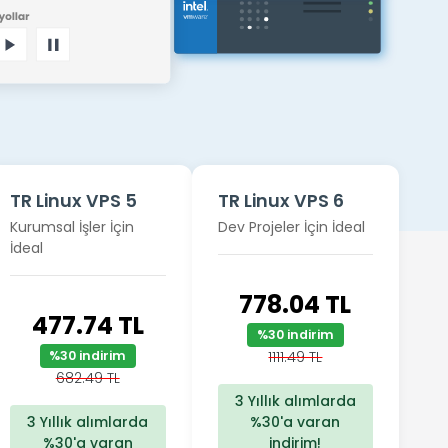
TR Linux VPS 5
TR Linux VPS 6
Kurumsal İşler İçin
Dev Projeler İçin İdeal
İdeal
778.04 TL
477.74 TL
%30 indirim
%30 indirim
1111.49 TL
682.49 TL
3 Yıllık alımlarda
3 Yıllık alımlarda
%30'a varan
%30'a varan
indirim!