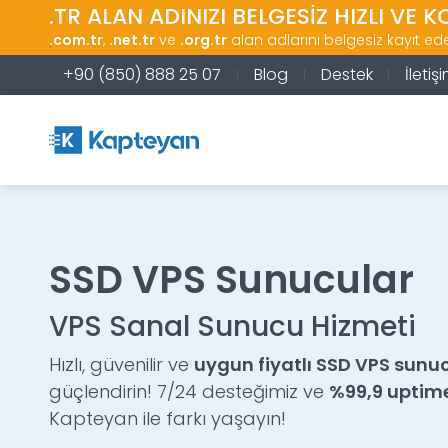
.TR ALAN ADINIZI BELGESİZ HIZLI VE K
.com.tr
,
.net.tr
ve
.org.tr
alan adlarını belgesiz kayıt edeb
+90 (850) 888 25 07
Blog
Destek
İletişi
SSD VPS Sunucular
VPS Sanal Sunucu Hizmeti
Hızlı, güvenilir ve
uygun fiyatlı SSD VPS sunu
güçlendirin! 7/24 desteğimiz ve
%99,9 uptime
Kapteyan ile farkı yaşayın!