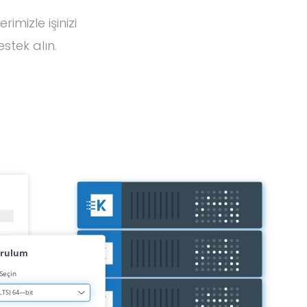
imizle işinizi
estek alın.