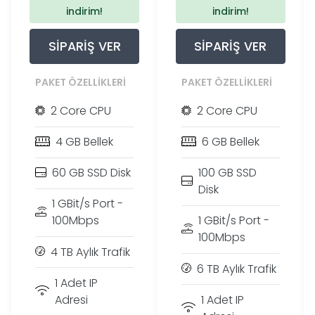
indirim!
indirim!
SIPARIŞ VER
SIPARIŞ VER
PAKET ÖZELLIKLERI
PAKET ÖZELLIKLERI
2 Core CPU
2 Core CPU
4 GB Bellek
6 GB Bellek
60 GB SSD Disk
100 GB SSD
Disk
1 GBit/s Port -
100Mbps
1 GBit/s Port -
100Mbps
4 TB Aylık Trafik
6 TB Aylık Trafik
1 Adet IP
Adresi
1 Adet IP