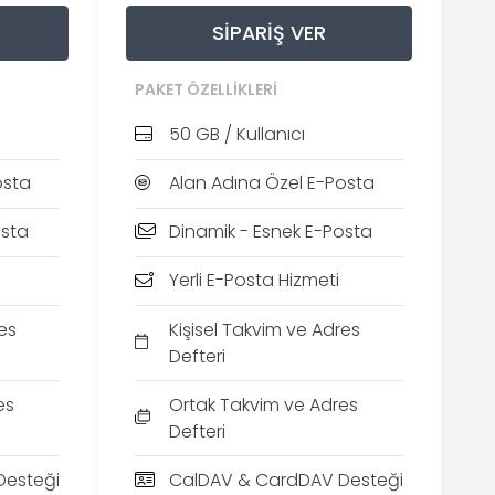
SIPARIŞ VER
PAKET ÖZELLIKLERI
50 GB / Kullanıcı
osta
Alan Adına Özel E-Posta
osta
Dinamik - Esnek E-Posta
Yerli E-Posta Hizmeti
es
Kişisel Takvim ve Adres
Defteri
es
Ortak Takvim ve Adres
Defteri
Desteği
CalDAV & CardDAV Desteği