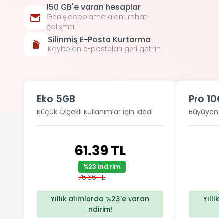
150 GB'e varan hesaplar
Geniş depolama alanı, rahat
çalışma.
Silinmiş E-Posta Kurtarma
Kaybolan e-postaları geri getirin.
Eko 5GB
Pro 1
Küçük Ölçekli Kullanımlar İçin İdeal
Büyüyen İ
61.39 TL
%23 indirim
75.66 TL
Yıllık alımlarda %23'e varan
Yıll
indirim!