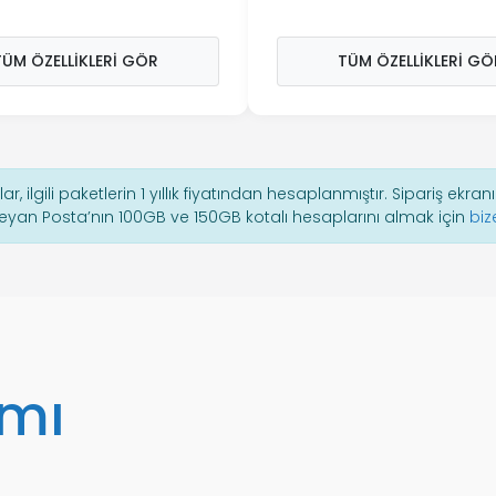
TÜM ÖZELLIKLERI GÖR
TÜM ÖZELLIKLERI GÖ
lar, ilgili paketlerin 1 yıllık fiyatından hesaplanmıştır. Sipariş ekran
yan Posta’nın 100GB ve 150GB kotalı hesaplarını almak için
biz
 mı