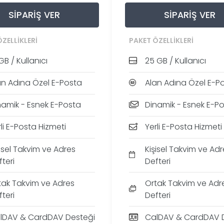
SIPARIŞ VER
SIPARIŞ VER
ZELLIKLERI
PAKET ÖZELLIKLERI
GB / Kullanıcı
25 GB / Kullanıcı
an Adına Özel E-Posta
Alan Adına Özel E-P
namik - Esnek E-Posta
Dinamik - Esnek E-P
li E-Posta Hizmeti
Yerli E-Posta Hizmeti
şisel Takvim ve Adres
Kişisel Takvim ve Adr
teri
Defteri
tak Takvim ve Adres
Ortak Takvim ve Adr
teri
Defteri
lDAV & CardDAV Desteği
CalDAV & CardDAV 