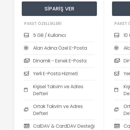
SIPARIŞ VER
PAKET ÖZELLIKLERI
PAKET Ö
5 GB / Kullanıcı
10 
Alan Adına Özel E-Posta
Al
Dinamik - Esnek E-Posta
Di
Yerli E-Posta Hizmeti
Yer
Kişisel Takvim ve Adres
Ki
Defteri
Def
Ortak Takvim ve Adres
Or
Defteri
Def
CalDAV & CardDAV Desteği
Ca