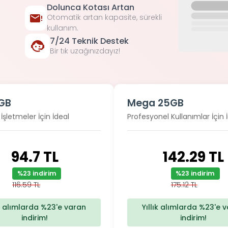
Dolunca Kotası Artan
Otomatik artan kapasite, sürekli
kullanım.
7/24 Teknik Destek
Bir tık uzağınızdayız!
0GB
Mega 25GB
şletmeler İçin İdeal
Profesyonel Kullanımlar İçin 
94.7 TL
142.29 TL
%23 indirim
%23 indirim
116.59 TL
175.12 TL
ık alımlarda %23'e varan
Yıllık alımlarda %23'e 
indirim!
indirim!