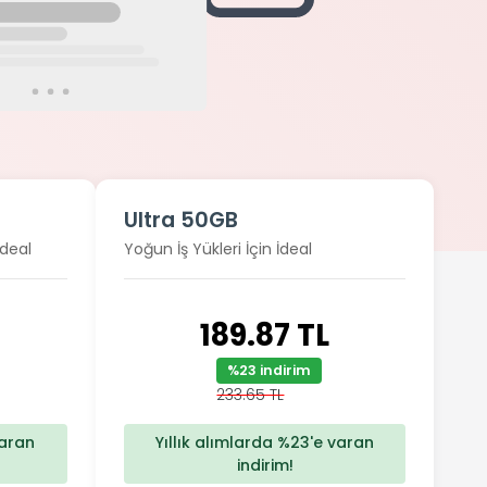
Ultra 50GB
İdeal
Yoğun İş Yükleri İçin İdeal
189.87 TL
%23 indirim
233.65 TL
varan
Yıllık alımlarda %23'e varan
indirim!