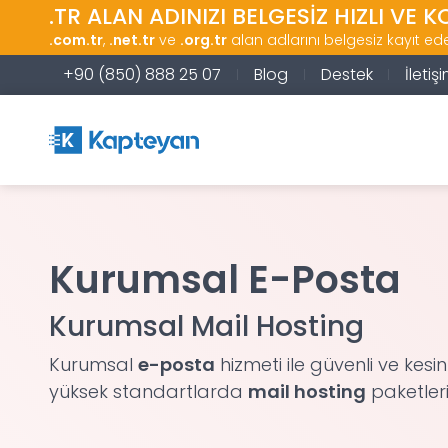
.TR ALAN ADINIZI BELGESİZ HIZLI VE K
.com.tr
,
.net.tr
ve
.org.tr
alan adlarını belgesiz kayıt edeb
+90 (850) 888 25 07
Blog
Destek
İletişi
Kurumsal E-Posta
Kurumsal Mail Hosting
Kurumsal
e-posta
hizmeti ile güvenli ve kesin
yüksek standartlarda
mail hosting
paketleri