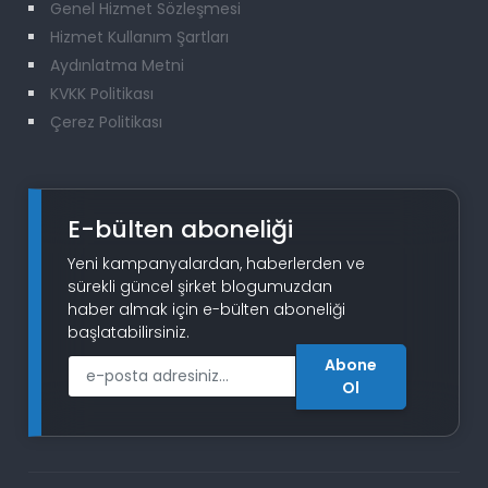
Genel Hizmet Sözleşmesi
Hizmet Kullanım Şartları
Aydınlatma Metni
KVKK Politikası
Çerez Politikası
E-bülten aboneliği
Yeni kampanyalardan, haberlerden ve
sürekli güncel şirket blogumuzdan
haber almak için e-bülten aboneliği
başlatabilirsiniz.
Abone
E-Posta
Ol