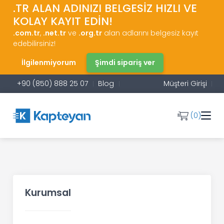
.TR ALAN ADINIZI BELGESİZ HIZLI VE
KOLAY KAYIT EDİN!
.com.tr
,
.net.tr
ve
.org.tr
alan adlarını belgesiz kayıt
edebilirsiniz!
İlgilenmiyorum
Şimdi sipariş ver
+90 (850) 888 25 07
Blog
Müşteri Girişi
(0)
Kurumsal