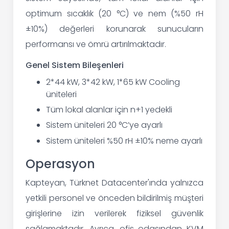
optimum sıcaklık (20 °C) ve nem (%50 rH
±10%) değerleri korunarak sunucuların
performansı ve ömrü artırılmaktadır.
Genel Sistem Bileşenleri
2*44 kW, 3*42 kW, 1*65 kW Cooling
üniteleri
Tüm lokal alanlar için n+1 yedekli
Sistem üniteleri 20 °C’ye ayarlı
Sistem üniteleri %50 rH ±10% neme ayarlı
Operasyon
Kapteyan, Türknet Datacenter'ında yalnızca
yetkili personel ve önceden bildirilmiş müşteri
girişlerine izin verilerek fiziksel güvenlik
sağlamaktadır. Ayrıca, ofis odasından KVM