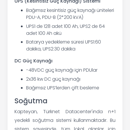
UPS (Kesintisiz Güç Kaynağı) Sistemi
Bağımsız kesintisiz güç kaynağı üniteleri
PDU-A, PDU-B (2*200 kVA)
UPS1 de 128 adet 100 Ah, UPS2 de 64
adet 100 Ah akü
Batarya yedekleme süresi UPS1:60
dakika, UPS2:30 dakika
DC Güç Kaynağı
-48VDC güç kaynağı için PDUlar
2x36 kw DC güç kaynağı
Bağımsız UPS’lerden çift besleme
Soğutma
Kapteyan, Türknet Datacenter'ında n+1
yedekli soğutma sistemi kullanmaktadır. Bu
sistem sayesinde, tüm lokal alanlar için