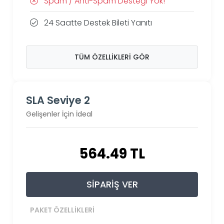
Spam / Anti-Spam Desteği Yok!
24 Saatte Destek Bileti Yanıtı
TÜM ÖZELLIKLERI GÖR
SLA Seviye 2
Gelişenler İçin İdeal
564.49 TL
SIPARIŞ VER
PAKET ÖZELLIKLERI