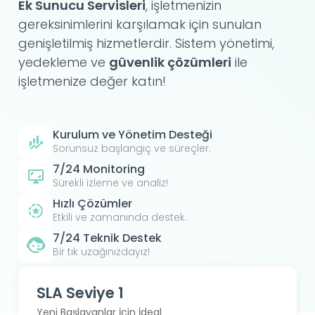
Ek Sunucu Servisleri
, işletmenizin
gereksinimlerini karşılamak için sunulan
genişletilmiş hizmetlerdir. Sistem yönetimi,
yedekleme ve
güvenlik çözümleri
ile
işletmenize değer katın!
Kurulum ve Yönetim Desteği
Sorunsuz başlangıç ve süreçler.
7/24 Monitoring
Sürekli izleme ve analiz!
Hızlı Çözümler
Etkili ve zamanında destek.
7/24 Teknik Destek
Bir tık uzağınızdayız!
SLA Seviye 1
Yeni Başlayanlar İçin İdeal