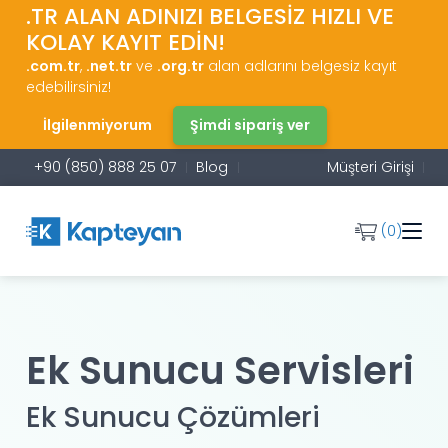
.TR ALAN ADINIZI BELGESİZ HIZLI VE
KOLAY KAYIT EDİN!
.com.tr
,
.net.tr
ve
.org.tr
alan adlarını belgesiz kayıt
edebilirsiniz!
İlgilenmiyorum
Şimdi sipariş ver
+90 (850) 888 25 07
Blog
Müşteri Girişi
(0)
Ek Sunucu Servisleri
Ek Sunucu Çözümleri