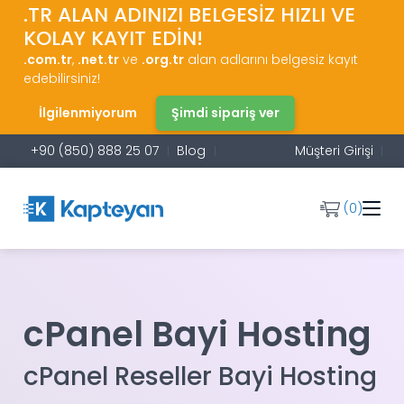
.TR ALAN ADINIZI BELGESİZ HIZLI VE
KOLAY KAYIT EDİN!
.com.tr
,
.net.tr
ve
.org.tr
alan adlarını belgesiz kayıt
edebilirsiniz!
İlgilenmiyorum
Şimdi sipariş ver
+90 (850) 888 25 07
Blog
Müşteri Girişi
(0)
cPanel Bayi Hosting
cPanel Reseller Bayi Hosting