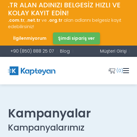
.TR ALAN ADINIZI BELGESİZ HIZLI VE
KOLAY KAYIT EDİN!
.com.tr
,
.net.tr
ve
.org.tr
alan adlarını belgesiz kayıt
edebilirsiniz!
İlgilenmiyorum
Şimdi sipariş ver
+90 (850) 888 25 07
Blog
Müşteri Girişi
(0)
Kampanyalar
Kampanyalarımız