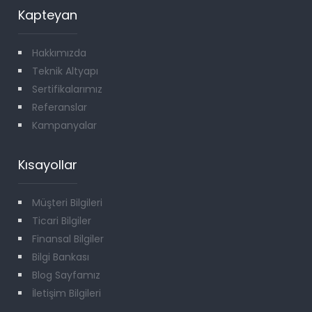
Kapteyan
Hakkımızda
Teknik Altyapı
Sertifikalarımız
Referanslar
Kampanyalar
Kısayollar
Müşteri Bilgileri
Ticari Bilgiler
Finansal Bilgiler
Bilgi Bankası
Blog Sayfamız
İletişim Bilgileri