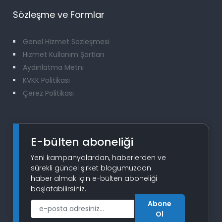
Sözleşme ve Formlar
Genel Hizmet Sözleşmesi
Hizmet Kullanım Şartları
Aydınlatma Metni
KVKK Politikası
Çerez Politikası
E-bülten aboneliği
Yeni kampanyalardan, haberlerden ve
sürekli güncel şirket blogumuzdan
haber almak için e-bülten aboneliği
başlatabilirsiniz.
Abone
E-Posta
Ol